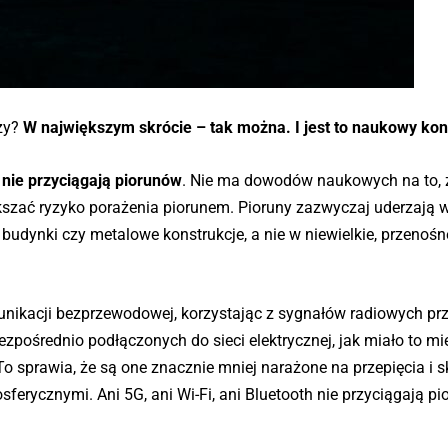
rzy?
W największym skrócie – tak można. I jest to naukowy ko
nie przyciągają piorunów
. Nie ma dowodów naukowych na to, 
szać ryzyko porażenia piorunem. Pioruny zazwyczaj uderzają 
 budynki czy metalowe konstrukcje, a nie w niewielkie, przenośn
unikacji bezprzewodowej, korzystając z sygnałów radiowych pr
zpośrednio podłączonych do sieci elektrycznej, jak miało to mi
o sprawia, że są one znacznie mniej narażone na przepięcia i s
ycznymi. Ani 5G, ani Wi-Fi, ani Bluetooth nie przyciągają pi