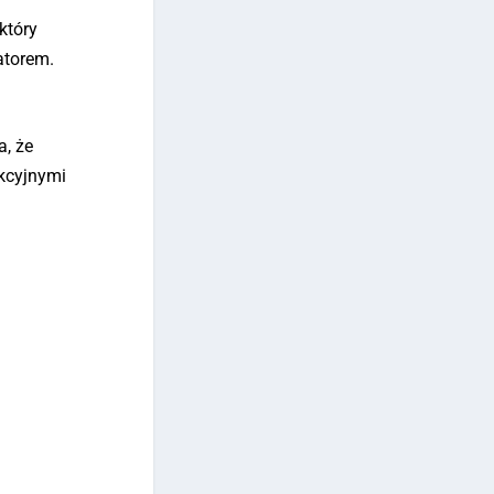
który
atorem.
, że
akcyjnymi