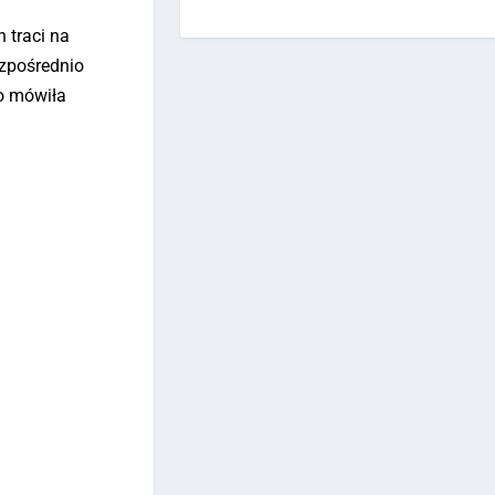
h traci na
ezpośrednio
co mówiła