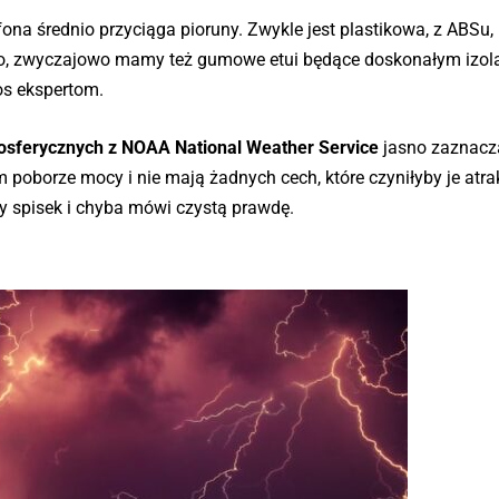
na średnio przyciąga pioruny. Zwykle jest plastikowa, z ABSu, 
ało, zwyczajowo mamy też gumowe etui będące doskonałym izol
os ekspertom.
osferycznych z NOAA National Weather Service
jasno zaznacza
 poborze mocy i nie mają żadnych cech, które czyniłyby je atr
ny spisek i chyba mówi czystą prawdę.