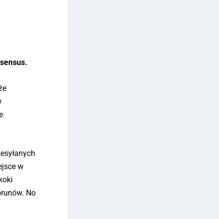
nsensus.
że
w
e
zesyłanych
ejsce w
koki
orunów. No