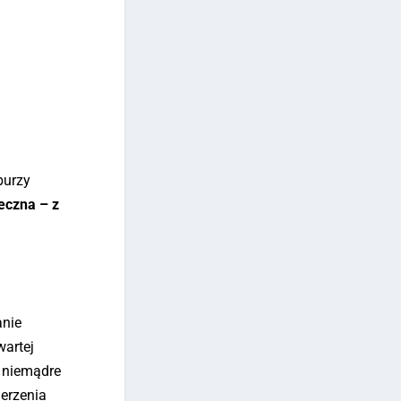
burzy
eczna – z
anie
wartej
u niemądre
derzenia