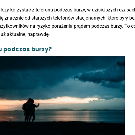
należy korzystać z telefonu podczas burzy, w dzisiejszych czasac
ę znacznie od starszych telefonów stacjonarnych, które były b
c użytkowników na ryzyko porażenia prądem podczas burzy. To 
 już aktualne, naprawdę.
u podczas burzy?