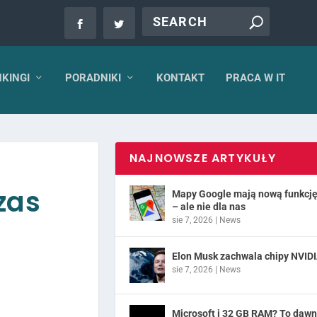
KINGI
PORADNIKI
KONTAKT
PRACA W IT
NAJNOWSZE ARTYKUŁY
zas
Mapy Google mają nową funkcj
– ale nie dla nas
sie 7, 2026
|
News
Elon Musk zachwala chipy NVID
sie 7, 2026
|
News
Microsoft i 32 GB RAM? To daw