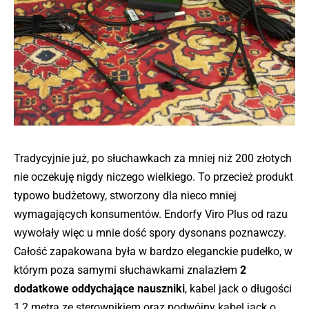
Tradycyjnie już, po słuchawkach za mniej niż 200 złotych
nie oczekuję nigdy niczego wielkiego. To przecież produkt
typowo budżetowy, stworzony dla nieco mniej
wymagających konsumentów. Endorfy Viro Plus od razu
wywołały więc u mnie dość spory dysonans poznawczy.
Całość zapakowana była w bardzo eleganckie pudełko, w
którym poza samymi słuchawkami znalazłem
2
dodatkowe oddychające nauszniki
, kabel jack o długości
1,2 metra ze sterownikiem oraz podwójny kabel jack o